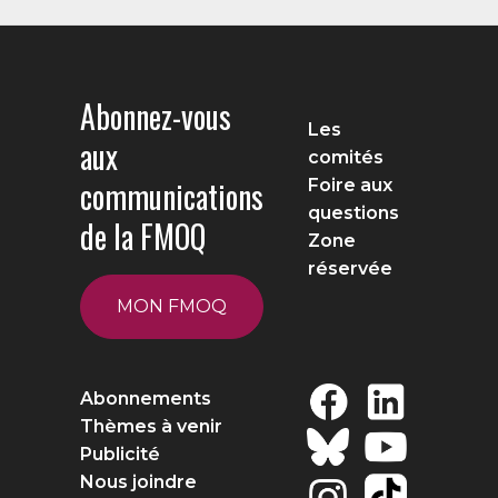
Abonnez-vous
Les
aux
comités
communications
Foire aux
questions
de la FMOQ
Zone
réservée
MON FMOQ
Abonnements
Thèmes à venir
Publicité
Nous joindre