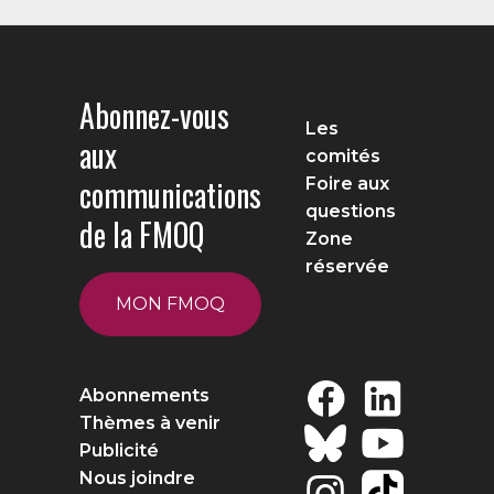
Abonnez-vous
Les
aux
comités
communications
Foire aux
questions
de la FMOQ
Zone
réservée
MON FMOQ
Abonnements
Thèmes à venir
Publicité
Nous joindre