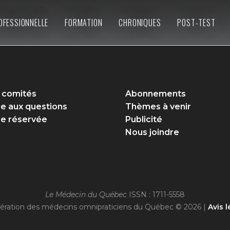
OFESSIONNELLE
FORMATION
CHRONIQUES
POST-TEST
 comités
Abonnements
re aux questions
Thèmes à venir
e réservée
Publicité
Nous joindre
Le Médecin du Québec
ISSN : 1711-5558
ération des médecins omnipraticiens du Québec © 2026 |
Avis l