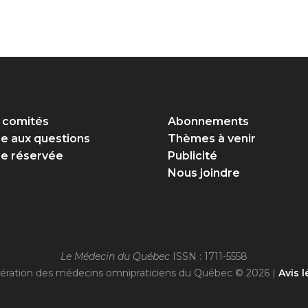
 comités
Abonnements
re aux questions
Thèmes à venir
e réservée
Publicité
Nous joindre
Le Médecin du Québec
ISSN : 1711-5558
ération des médecins omnipraticiens du Québec © 2026 |
Avis l