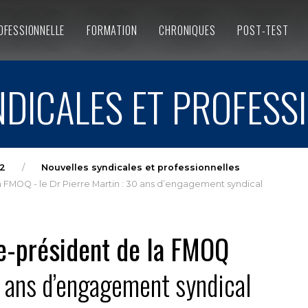
OFESSIONNELLE
FORMATION
CHRONIQUES
POST-TEST
DICALES ET PROFESS
2
Nouvelles syndicales et professionnelles
 FMOQ - le Dr Pierre Martin : 30 ans d’engagement syndical
e-président de la FMOQ
0 ans d’engagement syndical