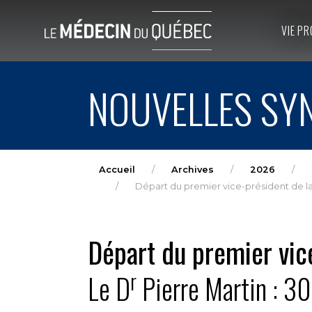
VIE PR
NOUVELLES SYN
Accueil
Archives
2026
Départ du premier vice-président de la
Départ du premier vic
r
Le D
Pierre Martin : 3