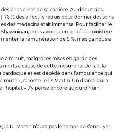
ne des pires crises de sa carrière. Au début des
 76 % des effectifs requis pour donner des soins
les des médecins était immense. Pour faciliter le
e Shawinigan, nous avions demandé au ministère
ugmenter la rémunération de 5 %, mais ça nous a
ce à minuit, malgré les mises en garde des
s morts à cause de cette mesure-là. De fait, la
se cardiaque et est décédé dans l’ambulance qui
r
e route », raconte le D
Martin. Un drame qui a
 l’hôpital. « J’y pense encore aujourd’hui »,
r
s, le D
Martin n’aura pas le temps de s’ennuyer