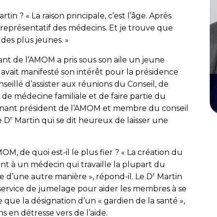
rtin ? « La raison principale, c’est l’âge. Après
e représentatif des médecins. Et je trouve que
 des plus jeunes. »
tant de l’AMOM a pris sous son aile un jeune
ui avait manifesté son intérêt pour la présidence
nseillé d’assister aux réunions du Conseil, de
de médecine familiale et de faire partie du
tenant président de l’AMOM et membre du conseil
r
e D
Martin qui se dit heureux de laisser une
OM, de quoi est-il le plus fier ? « La création du
t à un médecin qui travaille la plupart du
r
e d’une autre manière », répond-il. Le D
Martin
un service de jumelage pour aider les membres à se
ue la désignation d’un « gardien de la santé »,
s en détresse vers de l’aide.