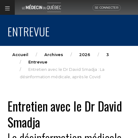
SE CONNECTER
ENTREVUE
Accueil
Archives
2026
3
Entrevue
Entretien avec le Dr David Smadja : La
désinformation médicale, après le Covid
Entretien avec le Dr David
Smadja