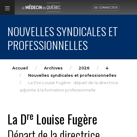
SE CONNECTER
NOUVELLES SYNDICALES ET
PROFESSIONNELLES
Accueil
Archives
2026
4
Nouvelles syndicales et professionnelles
La Dre Louise Fugère : départ de la directrice
adjointe à la formation professionnelle
re
La D
Louise Fugère
Départ de la directrice