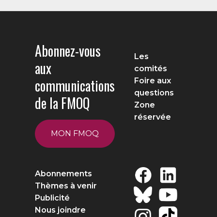
Abonnez-vous
Les
aux
comités
communications
Foire aux
questions
de la FMOQ
Zone
réservée
MON FMOQ
Abonnements
Thèmes à venir
Publicité
Nous joindre