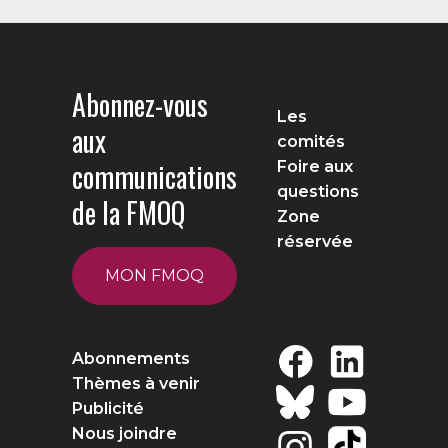
Abonnez-vous
Les
aux
comités
communications
Foire aux
questions
de la FMOQ
Zone
réservée
MON FMOQ
Abonnements
Thèmes à venir
Publicité
Nous joindre