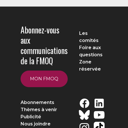
Abonnez-vous
Les
aux
comités
communications
Foire aux
questions
de la FMOQ
Zone
réservée
MON FMOQ
Abonnements
Thèmes à venir
Publicité
Nous joindre