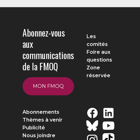
Abonnez-vous
Les
aux
comités
communications
Foire aux
questions
de la FMOQ
Zone
réservée
MON FMOQ
Abonnements
Thèmes à venir
Publicité
Nous joindre