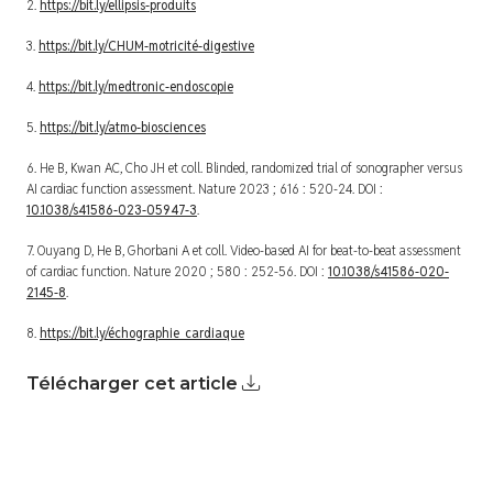
2.
https://bit.ly/ellipsis-produits
3.
https://bit.ly/CHUM-motricité-digestive
4.
https://bit.ly/medtronic-endoscopie
5.
https://bit.ly/atmo-biosciences
6. He B, Kwan AC, Cho JH et coll. Blinded, randomized trial of sonographer versus
AI cardiac function assessment.
Nature
2023 ; 616 : 520-24.
DOI :
10.1038/s41586-023-05947-3
.
7. Ouyang D, He B, Ghorbani A et coll. Video-based AI for beat-to-beat assessment
of cardiac function.
Nature
2020 ; 580 : 252-56. DOI :
10.1038/s41586-020-
2145-8
.
8.
https://bit.ly/échographie_cardiaque
Télécharger cet article