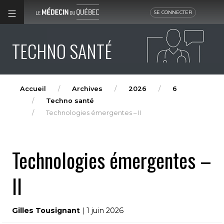
SE CONNECTER
TECHNO SANTÉ
Accueil
Archives
2026
6
Techno santé
Technologies émergentes – II
Technologies émergentes –
II
Gilles Tousignant
| 1 juin 2026