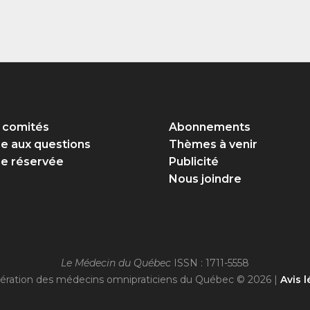
 comités
Abonnements
re aux questions
Thèmes à venir
e réservée
Publicité
Nous joindre
Le Médecin du Québec
ISSN : 1711-5558
ération des médecins omnipraticiens du Québec © 2026 |
Avis l