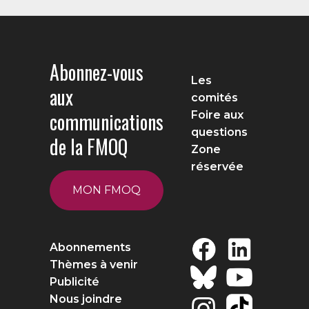
Abonnez-vous
Les
aux
comités
communications
Foire aux
questions
de la FMOQ
Zone
réservée
MON FMOQ
Abonnements
Thèmes à venir
Publicité
Nous joindre