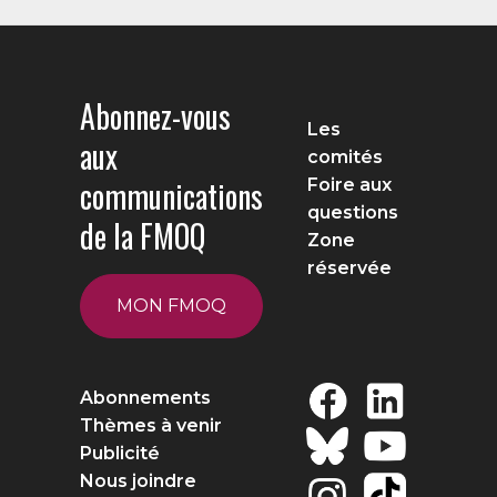
Abonnez-vous
Les
aux
comités
communications
Foire aux
questions
de la FMOQ
Zone
réservée
MON FMOQ
Abonnements
Thèmes à venir
Publicité
Nous joindre