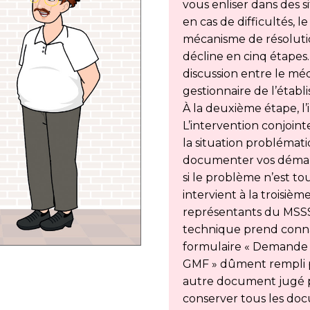
vous enliser dans des 
en cas de difficultés,
mécanisme de résoluti
décline en cinq étapes
discussion entre le mé
gestionnaire de l’étab
À la deuxième étape, l’
L’intervention conjoi
la situation probléma
documenter vos démarch
si le problème n’est to
intervient à la troisiè
représentants du MSSS 
technique prend conna
formulaire « Demande 
GMF » dûment rempli 
autre document jugé p
conserver tous les docu