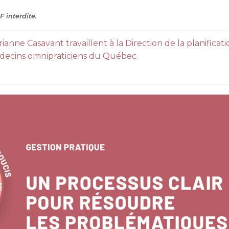
 interdite.
ianne Casavant travaillent à la Direction de la planific
édecins omnipraticiens du Québec.