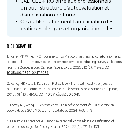
CADICEE-PRO offre aux professionnels
un outil structuré d’autoévaluation et
d’amélioration continue.
Ces outils soutiennent l’amélioration des
prati­ques cliniques et organisationnelles.
BIBLIOGRAPHIE
1. Pomey MP, Wilhelmy C, Fournier-Tombs M et coll. Partnership, collaboration, and
co-production to improve patient experience beyond conducting surveys – lessons
from the Quebec model, Canada.
Patient Exp J.
2025 ; 12 (2) : 112-23. DOI :
10.35680/2372-0247.2039
.
2. Pomey MP, Flora L, Karazivan P et coll. Le « Montreal model » : enjeux du
partenariat relationnel entre patients et professionnels de la santé.
Santé publique.
2015 ; S1 (HS) : 41-50. DOI :
10.3917/spub.150.0041
.
3. Pomey MP, Wong C, Berkesse et coll. Le modèle de Montréal. Quelle mise en
oeuvre depuis 2015 ?
Gestions hospitalières
2024 ; (633) : 78.
4. Dumez V, L’Espérance A. Beyond experiential knowledge: a classification of
patient knowledge.
Soc Theory Health.
2024 ; 22 (3) : 173-86. DOI :