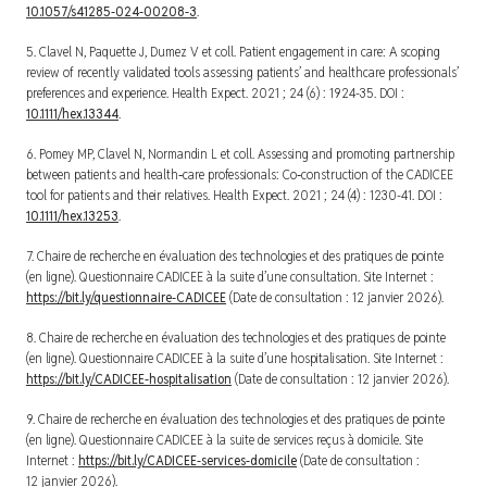
10.1057/s41285-024-00208-3
.
5. Clavel N, Paquette J, Dumez V et coll. Patient engagement in care: A scoping
review of recently validated tools assessing patients’ and healthcare professionals’
preferences and experience.
Health Expect.
2021 ; 24 (6) : 1924-35. DOI :
10.1111/hex.13344
.
6. Pomey MP, Clavel N, Normandin L et coll. Assessing and promoting partnership
between patients and health‐care professionals: Co‐construction of the CADICEE
tool for patients and their relatives.
Health Expect.
2021 ; 24 (4) : 1230-41. DOI :
10.1111/hex.13253
.
7. Chaire de recherche en évaluation des technologies et des prati­ques de pointe
(en ligne).
Questionnaire CADICEE à la suite d’une consulta­tion
. Site Internet :
https://bit.ly/questionnaire-CADICEE
(Date de consul­tation : 12 janvier 2026).
8. Chaire de recherche en évaluation des technologies et des pratiques de pointe
(en ligne).
Questionnaire CADICEE à la suite d’une hospita­lisation
. Site Internet :
https://bit.ly/CADICEE-hospitalisation
(Date de consultation : 12 janvier 2026).
9. Chaire de recherche en évaluation des technologies et des pratiques de pointe
(en ligne).
Questionnaire CADICEE à la suite de services reçus à domicile
. Site
Internet :
https://bit.ly/CADICEE-services-domicile
(Date de consultation :
12 janvier 2026).