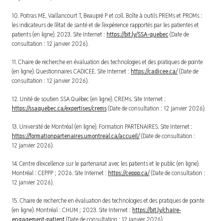
10. Poitras ME, Vaillancourt T, Beaupré P et coll.
Boîte à outils PREMs et PROMs :
les indicateurs de l’état de santé et de l’expérience rapportés par les patientes et
patients
(en ligne). 2023. Site Internet :
https://bit.ly/SSA-quebec
(Date de
consultation : 12 janvier 2026).
11. Chaire de recherche en évaluation des technologies et des pratiques de pointe
(en ligne).
Questionnaires CADICEE
. Site Internet :
https://cadicee.ca/
(Date de
consultation : 12 janvier 2026).
12. Unité de soutien SSA Québec (en ligne).
CREMs
. Site Internet :
https://ssaquebec.ca/expertises/crems
(Date de consultation : 12 janvier 2026).
13. Université de Montréal (en ligne).
Formation PARTENAIRES
. Site Internet :
https://formationpartenaires.umontreal.ca/accueil/
(Date de consultation :
12 janvier 2026).
14. Centre d’excellence sur le partenariat avec les patients et le public (en ligne).
Montréal : CEPPP ; 2026. Site Internet :
https://ceppp.ca/
(Date de consultation :
12 janvier 2026).
15. Chaire de recherche en évaluation des technologies et des pratiques de pointe
(en ligne). Montréal : CHUM ; 2023. Site Internet :
https://bit.ly/chaire-
engagement-patient
(Date de consultation : 12 janvier 2026).