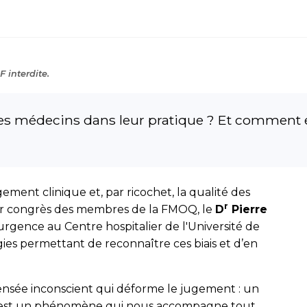
 interdite.
 les médecins dans leur pratique ? Et comment en
gement clinique et, par ricochet, la qualité des
r
nier congrès des membres de la FMOQ, le
D
Pierre
’urgence au Centre hospitalier de l'Université de
ies permettant de reconnaître ces biais et d’en
ensée inconscient qui déforme le jugement : un
 C’est un phénomène qui nous accompagne tout