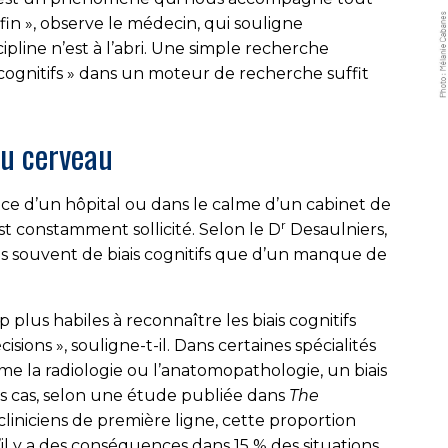
fin », observe le médecin, qui souligne
ipline n’est à l’abri. Une simple recherche
 cognitifs » dans un moteur de recherche suffit
du cerveau
ce d’un hôpital ou dans le calme d’un cabinet de
r
st constamment sollicité. Selon le D
Desaulniers,
s souvent de biais cognitifs que d’un manque de
us habiles à reconnaître les biais cognitifs
sions », souligne-t-il. Dans certaines spécialités
me la radiologie ou l’anatomopathologie, un biais
es cas, selon une étude publiée dans
The
 cliniciens de première ligne, cette proportion
qu’il y a des conséquences dans 15 % des situations,