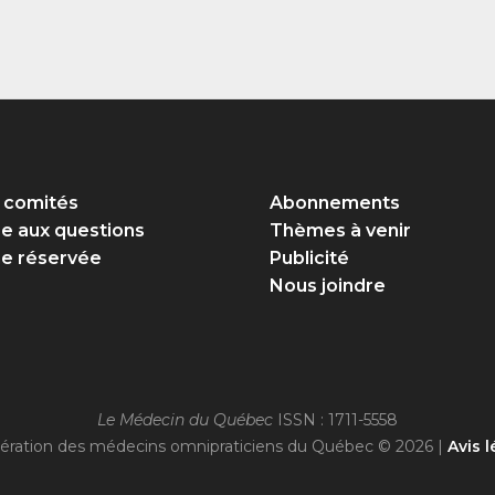
 comités
Abonnements
re aux questions
Thèmes à venir
e réservée
Publicité
Nous joindre
Le Médecin du Québec
ISSN : 1711-5558
ération des médecins omnipraticiens du Québec © 2026 |
Avis l