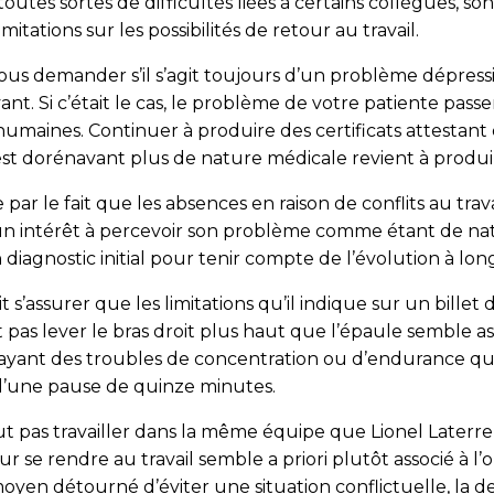
outes sortes de difficultés liées à certains collègues, son
itations sur les possibilités de retour au travail.
ous demander s’il s’agit toujours d’un problème dépressi
evant. Si c’était le cas, le problème de votre patiente pas
maines. Continuer à produire des certificats attestant
t dorénavant plus de nature médicale revient à produir
par le fait que les absences en raison de conflits au tra
c un intérêt à percevoir son problème comme étant de natu
iagnostic initial pour tenir compte de l’évolution à lon
s’assurer que les limitations qu’il indique sur un billet d
 pas lever le bras droit plus haut que l’épaule semble a
ayant des troubles de concentration ou d’endurance qui 
 d’une pause de quinze minutes.
ut pas travailler dans la même équipe que Lionel Later
r se rendre au travail semble a priori plutôt associé à l
oyen détourné d’éviter une situation conflictuelle, la 