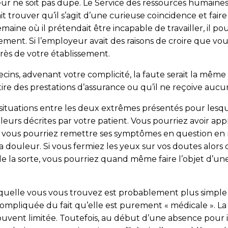
yeur ne soit pas dupe. Le Service des ressources humaine
t trouver qu’il s’agit d’une curieuse coïncidence et fa
maine où il prétendait être incapable de travailler, il p
ment. Si l’employeur avait des raisons de croire que vou
rès de votre établissement.
ns, advenant votre complicité, la faute serait la même q
retire des prestations d’assurance ou qu’il ne reçoive a
 de situations entre les deux extrêmes présentés pour les
leurs décrites par votre patient. Vous pourriez avoir app
 vous pourriez remettre ses symptômes en question en
 douleur. Si vous fermiez les yeux sur vos doutes alors qu
de la sorte, vous pourriez quand même faire l’objet d’une
quelle vous vous trouvez est probablement plus simple l
s compliquée du fait qu’elle est purement « médicale ». L
souvent limitée. Toutefois, au début d’une absence pour 