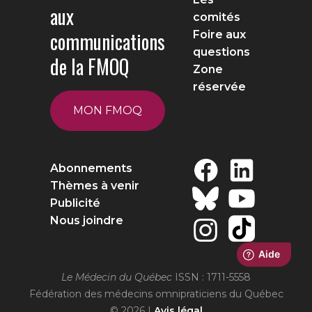
aux
comités
communications
Foire aux
questions
de la FMOQ
Zone
réservée
MON FMOQ
Abonnements
Thèmes à venir
Publicité
Nous joindre
Le Médecin du Québec
ISSN : 1711-5558
Fédération des médecins omnipraticiens du Québec
© 2026 |
Avis légal