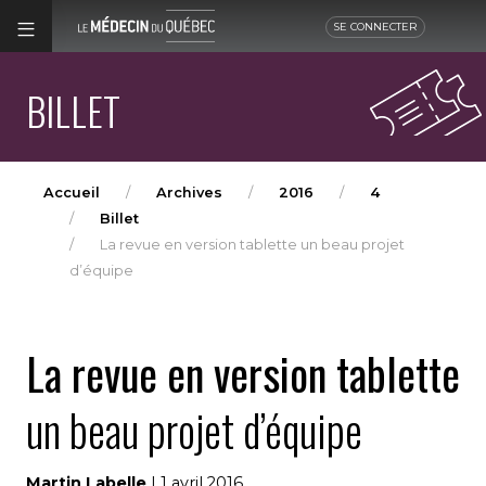
SE CONNECTER
BILLET
Accueil
Archives
2016
4
Billet
La revue en version tablette un beau projet
d’équipe
La revue en version tablette
un beau projet d’équipe
Martin Labelle
| 1 avril 2016