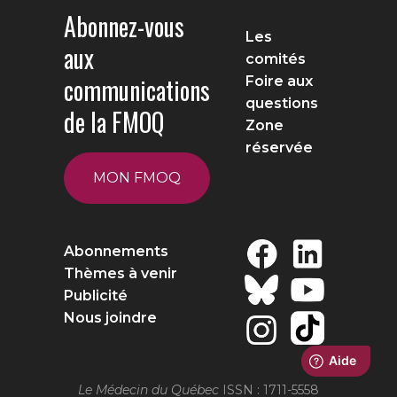
Abonnez-vous
Les
aux
comités
communications
Foire aux
questions
de la FMOQ
Zone
réservée
MON FMOQ
Abonnements
Thèmes à venir
Publicité
Nous joindre
Le Médecin du Québec
ISSN : 1711-5558