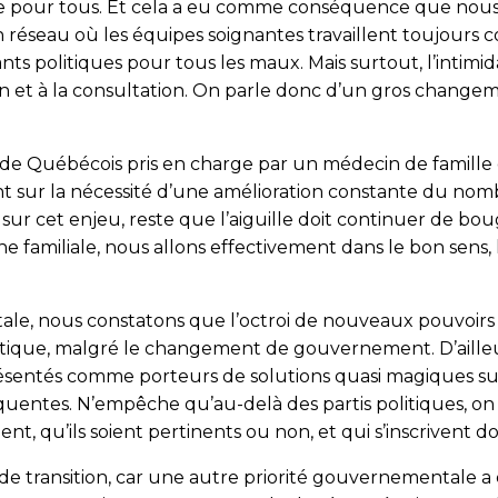
re pour tous. Et cela a eu comme conséquence que nou
réseau où les équipes soignantes travaillent toujours c
ants politiques pour tous les maux. Mais surtout, l’intim
on et à la consultation. On parle donc d’un gros changem
e Québécois pris en charge par un médecin de famille de
t sur la nécessité d’une amélioration constante du nomb
es sur cet enjeu, reste que l’aiguille doit continuer de b
 familiale, nous allons effectivement dans le bon sens, l
 nous consta­tons que l’octroi de nouveaux pouvoirs à d
ique, malgré le changement de gouvernement. D’ailleurs,
sentés comme porteurs de solutions quasi magiques sur l
quentes. N’empêche qu’au-delà des partis politiques, on
, qu’ils soient pertinents ou non, et qui s’inscrivent d
 de transition, car une autre priorité gouvernementale 