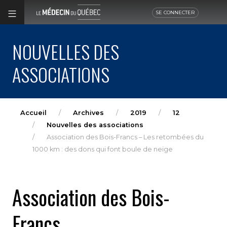
SE CONNECTER
NOUVELLES DES
ASSOCIATIONS
Accueil
Archives
2019
12
Nouvelles des associations
Association des Bois-Francs – Les retombées du
1000 km : des dons qui font boule de neige
Association des Bois-
Francs