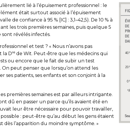
lièrement lié à l’épuisement professionnel : le
 élément était surtout associé à l’épuisement
rvalle de confiance à 95 % [IC] : 3,1–42,5). De 10 % à
ant les trois premières semaines, puis quelque 5
e sont révélés infectés.
rofessionnel et test ? « Nous n’avons pas
re
t la D
de Wit. Peut-être que les médecins qui
sts ou encore que le fait de subir un test
 On peut penser que lorsqu’on attend les
er ses patients, ses enfants et son conjoint à la
s premières semaines est par ailleurs intrigante.
t dû en passer un parce qu’ils avaient été en
vait leur être nécessaire pour pouvoir travailler,
 possible : peut-être qu’au début les gens étaient
est dès l’apparition du moindre symptôme. »