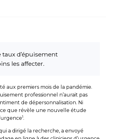
e taux d’épuisement
s les affecter.
sté aux premiers mois de la pandémie.
puisement professionnel n’aurait pas
ntiment de dépersonnalisation. Ni
t ce que révèle une nouvelle étude
1
d’urgence
.
 qui a dirigé la recherche, a envoyé
dage en ligne à des cliniciens d’urgence