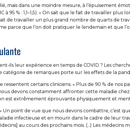
ié, mais dans une moindre mesure, à l’épuisement émotif 
C à 95 % : 1,1–1,5). « On sait que le fait de travailler plu
fait de travailler un plus grand nombre de quarts de trav
e parce que l’on doit pratiquer le lendemain et que l’o
ulante
nt-ils leur expérience en temps de COVID ? Les cherc
e catégorie de remarques porte sur les effets de la pan
e ressentent certains cliniciens. « Plus de 90 % de nos 
ous devons constamment affronter cette maladie chez une
ion est extrêmement éprouvante physiquement et ment
« Un point de vue que nous devons combattre, c’est que
ladie infectieuse et en mourir dans le cadre de leur tr
médecins] au cours des prochains mois. (...) Les médecins