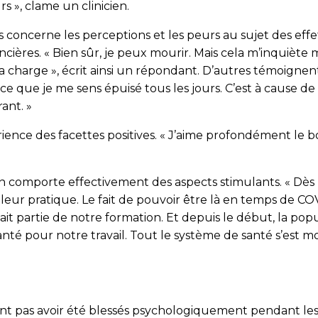
rs », clame un clinicien.
oncerne les perceptions et les peurs au sujet des effet
cières. « Bien sûr, je peux mourir. Mais cela m’inquiète 
charge », écrit ainsi un répondant. D’autres témoignent d
nce que je me sens épuisé tous les jours. C’est à cause 
rant. »
périence des facettes positives. « J’aime profondément l
n comporte effectivement des aspects stimulants. « Dès
leur pratique. Le fait de pouvoir être là en temps de COV
 fait partie de notre formation. Et depuis le début, la po
nté pour notre travail. Tout le système de santé s’est mob
ent pas avoir été blessés psychologiquement pendant les