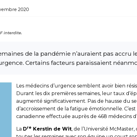
ovembre 2020
 interdite.
emaines de la pandémie n’auraient pas accru l
rgence. Certains facteurs paraissaient néanmoin
Les médecins d’urgence semblent avoir bien rési
Durant les dix premières semaines, leur taux d’é
augmenté significativement. Pas de hausse du se
d’accroissement de la fatigue émotionnelle. C’es
canadienne effectuée auprès de 468 médecins 
re
La
D
Kerstin de Wit
, de l’Université McMaster,
toutes les semaines avec son équipe un court son