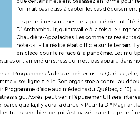
que certains n’étaient pas assez en forme pour r
l’on n’ait pas réussi à capter les cas d’épuisement
Les premières semaines de la pandémie ont été é
r
D
Archambault, qui travaille à la fois aux urgence
Chaudière-Appalaches. Les commentaires écrits d
note-t-il. « La réalité était difficile sur le terrain. 
en place pour faire face à la pandémie. Les multi
 mesures ont amené un stress qui n’est pas apparu dans n
ale du Programme d’aide aux médecins du Québec, elle, n’
mme », souligne-t-elle. Son organisme a connu au débu
ir Programme d’aide aux médecins du Québec, p. 15). « L
ress aigu. Après, peut venir l’épuisement. Il sera inté
re
parce que là, il y aura la durée. » Pour la D
Magnan, le
lles traduisent bien ce qui s’est passé durant la première