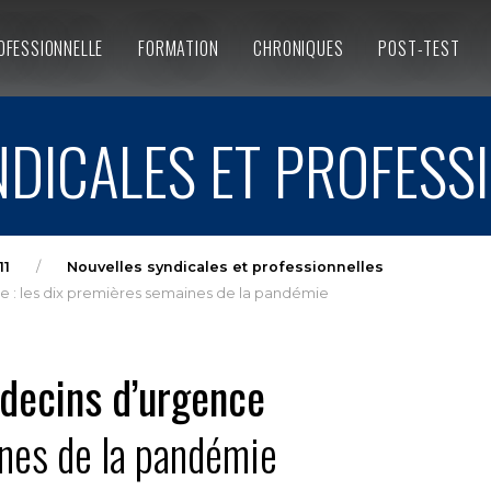
OFESSIONNELLE
FORMATION
CHRONIQUES
POST-TEST
DICALES ET PROFESS
11
Nouvelles syndicales et professionnelles
 : les dix premières semaines de la pandémie
decins d’urgence
ines de la pandémie