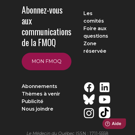
Abonnez-vous
Les
aux
comités
communications
Foire aux
questions
de la FMOQ
Zone
réservée
MON FMOQ
Abonnements
Thèmes à venir
Publicité
Nous joindre
Le Médecin du Québec
ISSN : 1711-5558