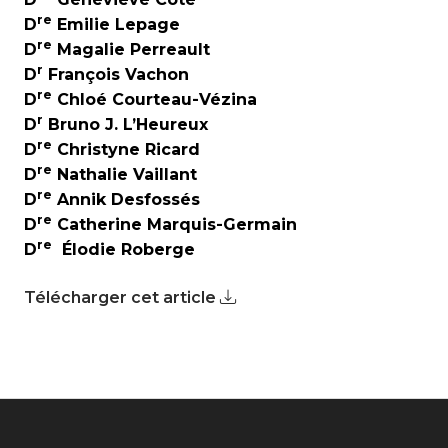
re
D
Emilie Lepage
re
D
Magalie Perreault
r
D
François Vachon
re
D
Chloé Courteau-Vézina
r
D
Bruno J. L’Heureux
re
D
Christyne Ricard
re
D
Nathalie Vaillant
re
D
Annik Desfossés
re
D
Catherine Marquis-Germain
re
D
Élodie Roberge
Télécharger cet article