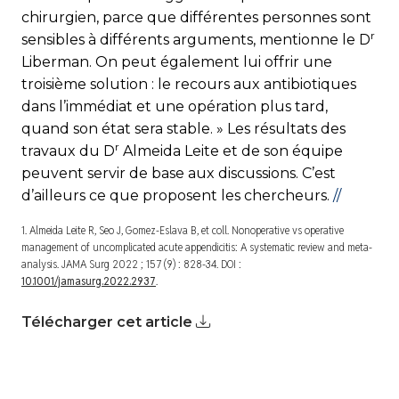
chirurgien, parce que différentes personnes sont
r
sensibles à différents arguments, mentionne le D
Liberman. On peut également lui offrir une
troisième solution : le recours aux antibiotiques
dans l’immédiat et une opération plus tard,
quand son état sera stable. » Les résultats des
r
travaux du D
Almeida Leite et de son équipe
peuvent servir de base aux discussions. C’est
d’ailleurs ce que proposent les chercheurs.
//
1. Almeida Leite R, Seo J, Gomez-Eslava B, et coll. Nonoperative vs operative
management of uncomplicated acute appendicitis: A systematic review and meta-
analysis.
JAMA Surg
2022 ; 157 (9) : 828-34. DOI :
10.1001/jamasurg.2022.2937
.
Télécharger cet article