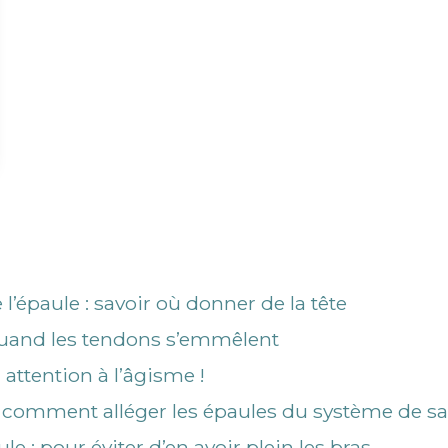
l’épaule : savoir où donner de la tête
: quand les tendons s’emmêlent
 : attention à l’âgisme !
 : comment alléger les épaules du système de s
le : pour éviter d’en avoir plein les bras