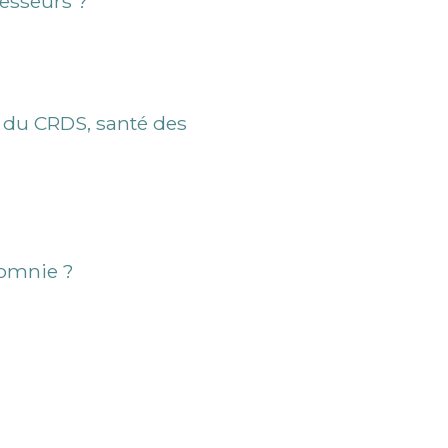
esseurs ?
t du CRDS, santé des
somnie ?