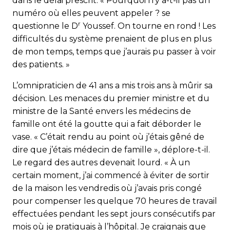
dans le délai prescrit. « Pourquoi n’y a-t-il pas un
numéro où elles peuvent appeler ? se
r
questionne le D
Youssef. On tourne en rond ! Les
difficultés du système prenaient de plus en plus
de mon temps, temps que j’aurais pu passer à voir
des patients. »
L’omnipraticien de 41 ans a mis trois ans à mûrir sa
décision. Les menaces du premier ministre et du
ministre de la Santé envers les médecins de
famille ont été la goutte qui a fait déborder le
vase. « C’était rendu au point où j’étais gêné de
dire que j’étais médecin de famille », déplore-t-il.
Le regard des autres devenait lourd. « À un
certain moment, j’ai commencé à éviter de sortir
de la maison les vendredis où j’avais pris congé
pour compenser les quelque 70 heures de travail
effectuées pendant les sept jours consécutifs par
mois où je pratiquais à l’hôpital. Je craignais que