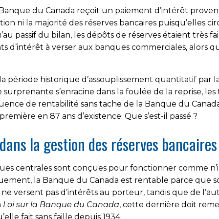
a Banque du Canada reçoit un paiement d’intérêt provenan
ation ni la majorité des réserves bancaires puisqu’elles c
u passif du bilan, les dépôts de réserves étaient très 
ts d’intérêt à verser aux banques commerciales, alors qu
 la période historique d’assouplissement quantitatif par
 surprenante s’enracine dans la foulée de la reprise, le
uence de rentabilité sans tache de la Banque du Canada
remière en 87 ans d’existence. Que s’est-il passé ?
ns la gestion des réserves bancaires
ues centrales sont conçues pour fonctionner comme n’im
Typiquement, la Banque du Canada est rentable parce que
ne versent pas d’intérêts au porteur, tandis que de l’au
a
Loi sur la Banque du Canada
, cette dernière doit re
elle fait sans faille depuis 1934.