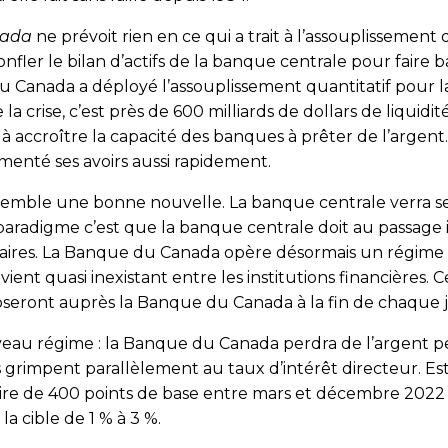
nada
ne prévoit rien en ce qui a trait à l’assouplissement
nfler le bilan d’actifs de la banque centrale pour faire b
 Canada a déployé l’assouplissement quantitatif pour l
la crise, c’est près de 600 milliards de dollars de liquidit
et à accroître la capacité des banques à prêter de l’arge
enté ses avoirs aussi rapidement.
fs semble une bonne nouvelle. La banque centrale verra 
aradigme c’est que la banque centrale doit au passage i
aires. La Banque du Canada opère désormais un régime d
ent quasi inexistant entre les institutions financières.
poseront auprès la Banque du Canada à la fin de chaque
u régime : la Banque du Canada perdra de l’argent pe
s grimpent parallèlement au taux d’intérêt directeur. Est
ire de 400 points de base entre mars et décembre 2022
a cible de 1 % à 3 %.