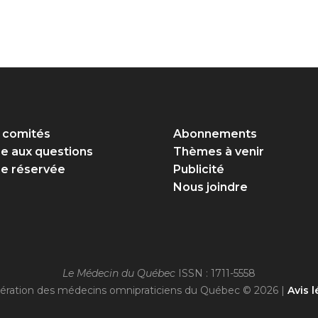
 comités
Abonnements
re aux questions
Thèmes à venir
e réservée
Publicité
Nous joindre
Le Médecin du Québec
ISSN : 1711-5558
ération des médecins omnipraticiens du Québec © 2026 |
Avis l