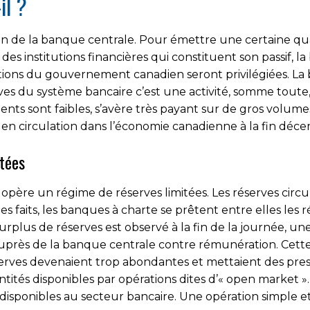
il ?
lan de la banque centrale. Pour émettre une certaine quan
des institutions financières qui constituent son passif, la
gations du gouvernement canadien seront privilégiées. La
rves du système bancaire c’est une activité, somme tout
ts sont faibles, s’avère très payant sur de gros volumes. À 
ue en circulation dans l’économie canadienne à la fin déc
itées
ère un régime de réserves limitées. Les réserves circu
les faits, les banques à charte se prêtent entre elles les
surplus de réserves est observé à la fin de la journée, u
près de la banque centrale contre rémunération. Cett
éserves devenaient trop abondantes et mettaient des pressi
ités disponibles par opérations dites d’« open market ».
 disponibles au secteur bancaire. Une opération simple et