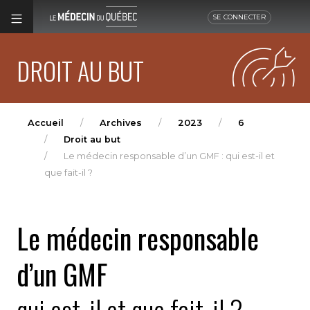
SE CONNECTER
DROIT AU BUT
Accueil
Archives
2023
6
Droit au but
Le médecin responsable d’un GMF : qui est-il et
que fait-il ?
Le médecin responsable
d’un GMF