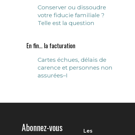
Conserver ou dissoudre
votre fiducie familiale ?
Telle est la question
En fin... la facturation
Cartes échues, délais de
carence et personnes non
assurées–I
Abonnez-vous
Les