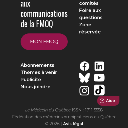
aux
comités
communications
Foire aux
questions
de la FMOQ
Zone
réservée
MON FMOQ
Abonnements
Thèmes à venir
Publicité
Nous joindre
Le Médecin du Québec
ISSN : 1711-5558
Fédération des médecins omnipraticiens du Québec
© 2026 |
Avis légal