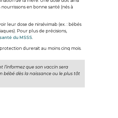
ination de la mère. Une dose doit ainsi
s nourrissons en bonne santé (nés à
ir leur dose de nirsévimab (ex. : bébés
aques). Pour plus de précisions,
a santé du MSSS
.
 protection durerait au moins cinq mois.
t l’informez que son vaccin sera
on bébé dès la naissance ou le plus tôt