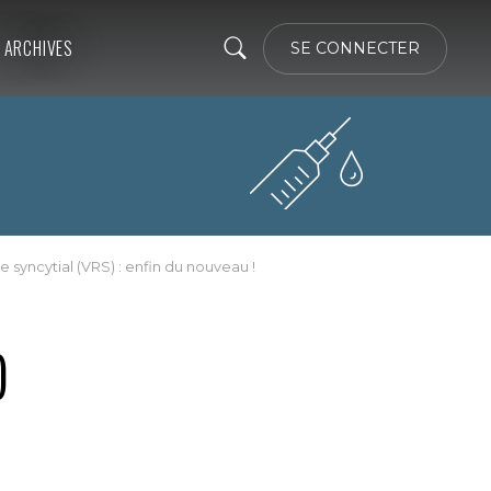
ARCHIVES
SE CONNECTER
e syncytial (VRS) : enfin du nouveau !
)