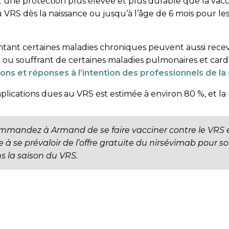
rait une protection plus élevée et plus durable que la vacc
u VRS dès la naissance ou jusqu’à l’âge de 6 mois pour le
ntant certaines maladies chroniques peuvent aussi recevo
 ou souffrant de certaines maladies pulmonaires et cardi
ons et réponses à l’intention des professionnels de l
mplications dues au VRS est estimée à environ 80 %, et la
ommandez à Armand de se faire vacciner contre le VRS e
e à se prévaloir de l’offre gratuite du nirsévimab pour s
s la saison du VRS.