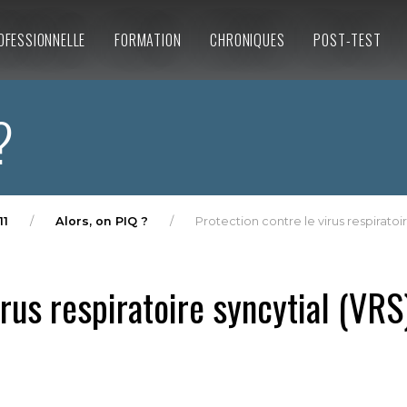
OFESSIONNELLE
FORMATION
CHRONIQUES
POST-TEST
?
11
Alors, on PIQ ?
Protection contre le virus respiratoir
irus respiratoire syncytial (VRS