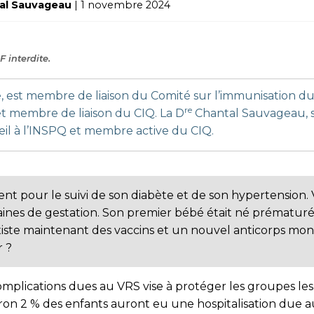
tal Sauvageau
| 1 novembre 2024
 interdite.
 est membre de liaison du Comité sur l’immunisation d
re
t membre de liaison du CIQ. La D
Chantal Sauvageau, s
il à l’INSPQ et membre active du CIQ.
ient pour le suivi de son diabète et de son hypertension
aines de gestation. Son premier bébé était né prématuré 
iste maintenant des vaccins et un nouvel anticorps mon
 ?
omplications dues au VRS vise à protéger les groupes le
ron 2 % des enfants auront eu une hospitalisation due au