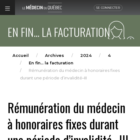
SE CONNECTER
EN FIN... LA FACTURATION
Accueil
Archives
2024
4
En fin... la facturation
Rémunération du médecin à honoraires fixes
durant une période d’invalidité–III
Rémunération du médecin
à honoraires fixes durant