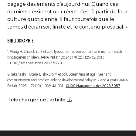
bagage des enfants d’aujourd’hui. Quand ces
derniers dessinent ou créent, c’est à partir de leur
culture quotidienne. Il faut toutefois que le
temps d’écran soit limité et le contenu prosocial. »
BIBLIOGRAPHIE
1. Wang H, Zhao J, Yu Z et coll. Types of on-screen content and mental health in
kindergarten children.
JAMA Pediatr
2024 ; 178 (2) : 125-32. DOI :
10.1001/jamapediatrics.2023.5220
.
2. Takahashi I, Obara T, Ishikuro M et coll. Screen time at age 1 year and
communication and problem-solving developmental delay at 2 and 4 years.
JAMA
Pediatr
2023 ; 177 (10) : 1039-46. DOI :
10.1001/jamapediatrics.2023.3057
.
Télécharger cet article