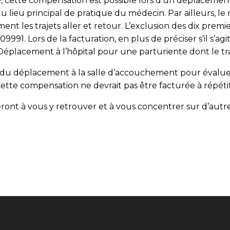
e, cette compensation est possible lors d’un déplacement 
 lieu principal de pratique du médecin. Par ail­leurs, le
nt les trajets aller et retour. L’exclusion des dix premier
991. Lors de la facturation, en plus de préciser s’il s’agit
« Déplacement à l’hôpital pour une parturiente dont le t
s du déplacement à la salle d’accouchement pour évaluer 
ette compensation ne devrait pas être facturée à répétiti
ront à vous y retrouver et à vous concentrer sur d’autr