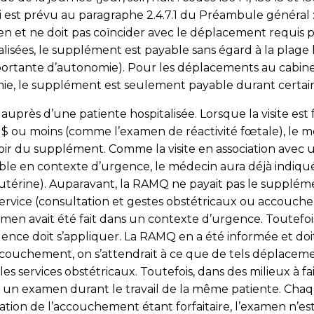
 est prévu au paragraphe 2.4.7.1 du Préambule général :
 et ne doit pas coïncider avec le déplacement requis 
alisées, le supplément est payable sans égard à la plage 
portante d’autonomie). Pour les déplacements au cabinet
ie, le supplément est seulement payable durant certain
auprès d’une patiente hospitalisée. Lorsque la visite est
60 $ ou moins (comme l’examen de réactivité fœtale), le 
r du supplément. Comme la visite en association avec u
ble en contexte d’urgence, le médecin aura déjà indiqué 
tra-utérine). Auparavant, la RAMQ ne payait pas le supp
rvice (consultation et gestes obstétricaux ou accouche
en avait été fait dans un contexte d’urgence. Toutefois, 
ce doit s’appliquer. La RAMQ en a été informée et doi
l’accouchement, on s’attendrait à ce que de tels déplacem
s services obstétricaux. Toutefois, dans des milieux à fai
un examen durant le travail de la même patiente. Chaq
ation de l’accouchement étant forfaitaire, l’examen n’es