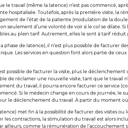
que le travail (même la latence) n’est pas commencé, aprè
nte hospitalisée. Toutefois, après la première visite, la r
ement de l’état de la patiente (modulation de la douleu
 seulement d’une volonté de voir si le col se dilate. Si 
au plein tarif. Autrement, elles le sont à tarif réduit par 
 phase de latence), il n’est plus possible de facturer des
ique. Les services en question font alors partie de ceux 
st possible de facturer la visite, plus le déclenchement du
sible de réclamer une nouvelle visite, tant que le travai
ent du travail, il pourra encore facturer ce service (cod
ommencé. Si le médecin change en cours de journée, le suiv
our le déclenchement du travail. À partir du moment où
ence) met fin à la possibilité de facturer des visites ou l
 les contractions, la stimulation du travail est alors inc
r ailleurs, comme la rémunération de l’accouchement s’