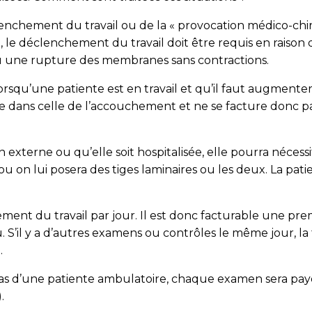
nchement du travail ou de la « provocation médico-chiru
e, le déclenchement du travail doit être requis en raiso
u une rupture des membranes sans contractions.
e lorsqu’une patiente est en travail et qu’il faut augmente
se dans celle de l’accouchement et ne se facture donc p
 externe ou qu’elle soit hospitalisée, elle pourra nécess
ou on lui posera des tiges laminaires ou les deux. La pa
t du travail par jour. Il est donc facturable une premiè
ieu. S’il y a d’au­tres examens ou contrôles le même jour, 
.
as d’une patiente ambulatoire, chaque examen sera payé t
.