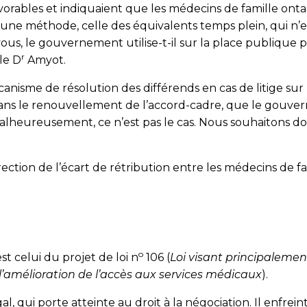
favorables et indiquaient que les médecins de famille on
it une méthode, celle des équivalents temps plein, qui n
vous, le gouvernement utilise-t-il sur la place publique
r
le D
Amyot.
canisme de résolu­tion des différends en cas de litige su
dans le renou­vellement de l’accord-cadre, que le gouver
. Malheureusement, ce n’est pas le cas. Nous souhaitons d
on de l’écart de rétribution entre les médecins de fam
o
st celui du projet de loi n
106 (
Loi visant principalement
l’amélioration de l’accès aux services médicaux
).
al, qui porte atteinte au droit à la négociation. Il enfreint