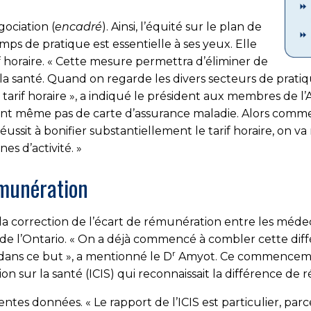
gociation (
encadré
). Ainsi, l’équité sur le plan de
mps de pratique est essentielle à ses yeux. Elle
 horaire. « Cette mesure permettra d’éliminer de
la santé. Quand on regarde les divers secteurs de prati
 tarif horaire », a indiqué le président aux membres de 
 n’ont même pas de carte d’assurance maladie. Alors comm
 réussit à bonifier substantiellement le tarif horaire, on 
 d’activité. »
émunération
e la correction de l’écart de rémunération entre les méde
e l’Ontario. « On a déjà commencé à combler cette diff
r
dans ce but », a mentionné le D
Amyot. Ce commencemen
ion sur la santé (ICIS) qui reconnaissait la différence de 
ntes données. « Le rapport de l’ICIS est particulier, par