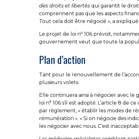
des droits et libertés
qui garantit le droit
comprennent pas que les aspects financier
Tout cela doit être négocié », a expliqué
o
Le projet de loi n
106 prévoit, notammen
gouvernement veut que toute la populat
Plan d’action
Tant pour le renouvellement de l’accord
plusieurs volets.
Elle continuera ainsi à négocier avec l
loi n° 106 s’il est adopté. L’article 8 de
par règlement, « établir les modes de rém
rémunération ». « Si on négocie des indi
les négocier avec nous. C’est inacceptabl
Les médecins spécialistes semblent part