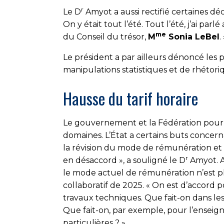
r
Le D
Amyot a aussi rectifié certaines décl
On y était tout l’été. Tout l’été, j’ai pa
me
du Conseil du trésor,
M
Sonia LeBel
.
Le président a par ailleurs dénoncé les pr
manipulations statistiques et de rhéto­ri
Hausse du tarif horaire
Le gouvernement et la Fédération pourra
domaines. L’État a certains buts conce
la révision du mode de rémunération et la
r
en désaccord », a souligné le D
Amyot. Au
le mode actuel de rémunération n’est pl
collaboratif de 2025. « On est d’accord po
travaux techniques. Que fait-on dans les
Que fait-on, par exemple, pour l’enseig
particulières ? »