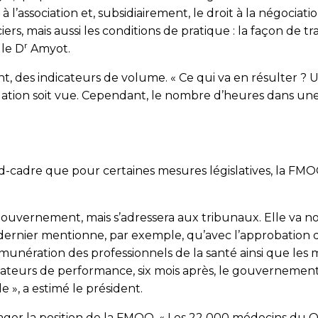
 à l’asso­ciation et, subsidiairement, le droit à la négociatio
s, mais aussi les conditions de pratique : la façon de tra
r
 le D
Amyot.
t, des indicateurs de volume. « Ce qui va en résulter 
ion soit vue. Cependant, le nombre d’heures dans une j
-cadre que pour cer­taines mesures législatives, la FMOQ
e gouvernement, mais s’adressera aux tribunaux. Elle va 
 ce dernier mentionne, par exemple, qu’avec l’approbation 
unération des professionnels de la santé ainsi que les mo
cateurs de performance, six mois après, le gouvernement p
e », a estimé le président.
ager la position de la FMOQ. « Les 22 000 médecins du 