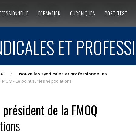
OFESSIONNELLE
FORMATION
CHRONIQUES
POST-TEST
DICALES ET PROFESS
10
Nouvelles syndicales et professionnelles
 FMOQ - Le point sur les négociations
u président de la FMOQ
tions