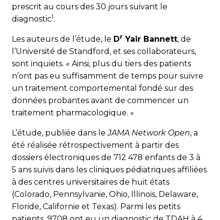
prescrit au cours des 30 jours suivant le
1
diagnostic
.
r
Les auteurs de l’étude, le
D
Yair Bannett
, de
l’Université de Standford, et ses collaborateurs,
sont inquiets. « Ainsi, plus du tiers des patients
n’ont pas eu suffisamment de temps pour suivre
un traitement comportemental fondé sur des
données probantes avant de commencer un
traitement pharmacologique. »
L’étude, publiée dans le
JAMA Network Open
, a
été réalisée rétrospectivement à partir des
dossiers électroniques de 712 478 enfants de 3 à
5 ans suivis dans les cliniques pédiatriques affiliées
à des centres universitaires de huit états
(Colorado, Pennsylvanie, Ohio, Illinois, Delaware,
Floride, Californie et Texas). Parmi les petits
patients, 9708 ont eu un diagnostic de TDAH à 4