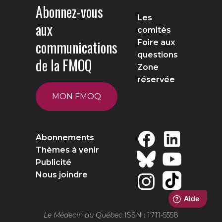
Abonnez-vous
Les
aux
comités
communications
Foire aux
questions
de la FMOQ
Zone
réservée
MON FMOQ
Abonnements
Thèmes à venir
Publicité
Nous joindre
Le Médecin du Québec
ISSN : 1711-5558