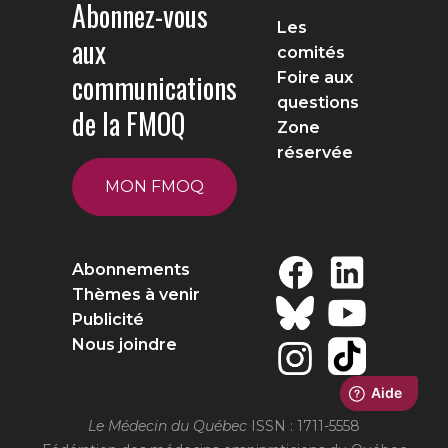
Abonnez-vous
Les
aux
comités
communications
Foire aux
questions
de la FMOQ
Zone
réservée
MON FMOQ
Abonnements
Thèmes à venir
Publicité
Nous joindre
Le Médecin du Québec
ISSN : 1711-5558