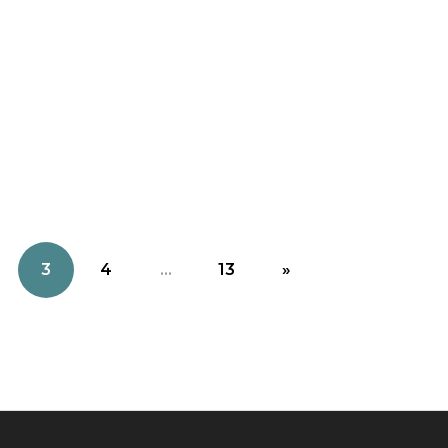
3
4
...
13
»