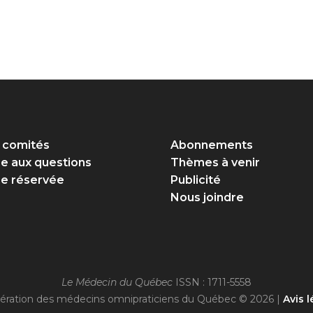
 comités
Abonnements
re aux questions
Thèmes à venir
e réservée
Publicité
Nous joindre
Le Médecin du Québec
ISSN : 1711-5558
ération des médecins omnipraticiens du Québec © 2026 |
Avis l