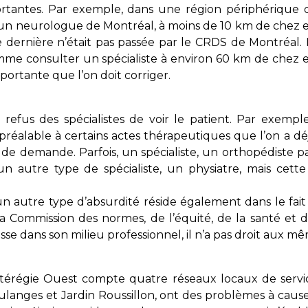
rtantes. Par exemple, dans une région périphérique d
 un neurologue de Montréal, à moins de 10 km de chez ell
te dernière n’était pas passée par le CRDS de Montréal
me consulter un spécialiste à environ 60 km de chez el
mportante que l’on doit corriger.
e refus des spécialistes de voir le patient. Par exem
réalable à certains actes thérapeutiques que l’on a déjà 
 de demande. Parfois, un spécialiste, un orthopédiste 
un autre type de spécialiste, un physiatre, mais cette
 un autre type d’absurdité réside également dans le fait
a Commission des normes, de l’équité, de la santé et de
sse dans son milieu professionnel, il n’a pas droit aux mêm
érégie Ouest compte quatre réseaux locaux de service
langes et Jardin Roussillon, ont des problèmes à cause