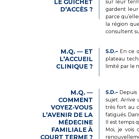
LE GUICHET
sur leur terr
D’ACCÈS ?
gardent leur 
parce qu’elle
la région que
consultent su
M.Q. — ET
S.D.–
En ce qu
L’ACCUEIL
plateau techn
CLINIQUE ?
limité par le 
M.Q. —
S.D.–
Depuis p
COMMENT
sujet. Arriv
VOYEZ-VOUS
très fort au 
L’AVENIR DE LA
fatigués. Dan
MÉDECINE
Il est temps
FAMILIALE À
Moi, je vois
COURT TERME ?
renouvelleme