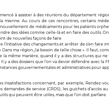
mmencé à assister à des réunions du département régio
la mienne. Au cours de ces rencontres, certains médec
nouvellement de médicaments pour les patients orphelin
rendre des idées comme celle-là et en faire des outils. O
int de nouvelles façons de faire.
re l’initiative des changements et arrêter de s’en faire 
« Dans ma région, j’ai besoin de telle chose ». Il faut, c
 la même manière, quand il y a des structures qui ne 
Il y a des dossiers que l’on va devoir défendre avec la FM
 instances gouvernementales et administratives pour ap
es insatisfactions concernant, par exemple, Rendez-v
es demandes de service (CRDS), les guichets d’accès au m
tils qui peuvent être utiles, mais que l’on doit parfaire.