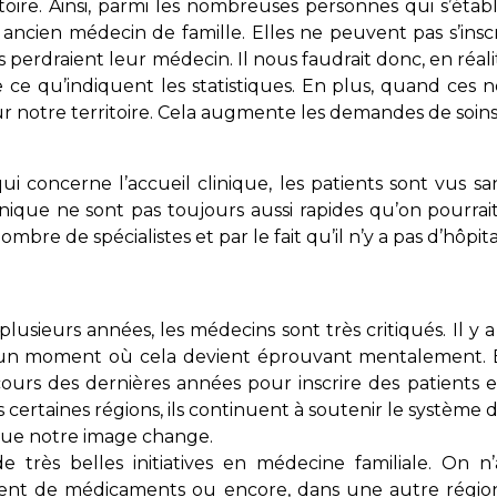
itoire. Ainsi, parmi les nombreuses personnes qui s’éta
ancien médecin de famille. Elles ne peuvent pas s’insc
s perdraient leur médecin. Il nous faudrait donc, en réa
 ce qu’indiquent les statistiques. En plus, quand ces 
r notre territoire. Cela augmente les demandes de soins
i concerne l’accueil clinique, les patients sont vus san
ique ne sont pas toujours aussi rapides qu’on pourrait l
nombre de spécialistes et par le fait qu’il n’y a pas d’hôpit
lusieurs années, les médecins sont très critiqués. Il 
e un moment où cela devient éprouvant mentalement. Bi
cours des dernières années pour inscrire des patients 
s certaines régions, ils continuent à soutenir le systèm
 que notre image change.
 de très belles initiatives en médecine familiale. On 
nt de médicaments ou encore, dans une autre région,