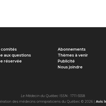
 comités
Abonnements
re aux questions
Thèmes à venir
e réservée
Publicité
Nous joindre
Le Médecin du Québec
ISSN : 1711-5558
ération des médecins omnipraticiens du Québec © 2026 |
Avis l