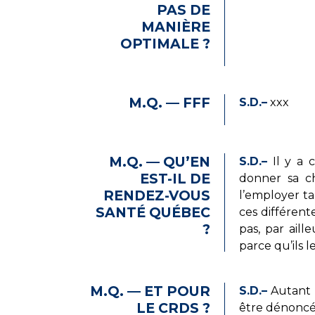
PAS DE
MANIÈRE
OPTIMALE ?
M.Q. — FFF
S.D.–
xxx
M.Q. — QU’EN
S.D.–
Il y a c
EST-IL DE
donner sa ch
RENDEZ-VOUS
l’employer ta
SANTÉ QUÉBEC
ces différente
?
pas, par aill
parce qu’ils l
M.Q. — ET POUR
S.D.–
Autant l
LE CRDS ?
être dénoncés.