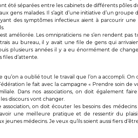
nt été séparées entre les cabinets de différents pôles du 
aux gens malades. Il s’agit d’une initiative d’un group
 ayant des symptômes infectieux aient à parcourir une
s.
s’est améliorée. Les omnipraticiens ne s’en rendent pas 
rais au bureau, il y avait une file de gens qui arriva
uis plusieurs années il y a eu énormément de changem
s files d’attente.
 qu’on a oublié tout le travail que l’on a accompli. On 
 Fédération le fait avec la campagne « Prendre soin de v
liale. Dans nos associations, on doit également faire 
 les discours vont changer.
ssociation, on doit écouter les besoins des médecins e
avoir une meilleure pratique et de ressentir du plais
ux jeunes médecins. Je veux qu’ils soient aussi fiers d’êtr