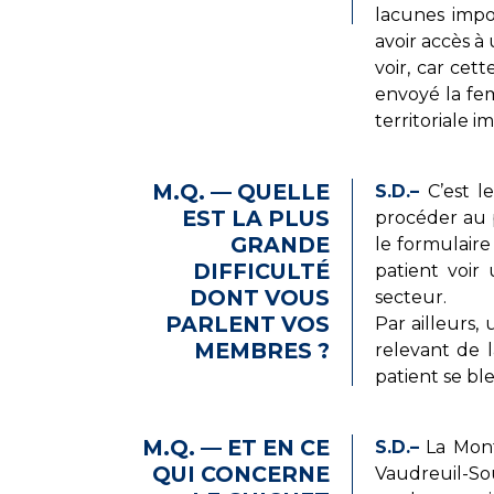
lacunes impo
avoir accès à
voir, car cet
envoyé la fem
territoriale i
M.Q. — QUELLE
S.D.–
C’est l
EST LA PLUS
procéder au p
GRANDE
le formulaire
DIFFICULTÉ
patient voir 
DONT VOUS
secteur.
PARLENT VOS
Par ailleurs,
MEMBRES ?
relevant de l
patient se ble
M.Q. — ET EN CE
S.D.–
La Mont
QUI CONCERNE
Vaudreuil-Sou