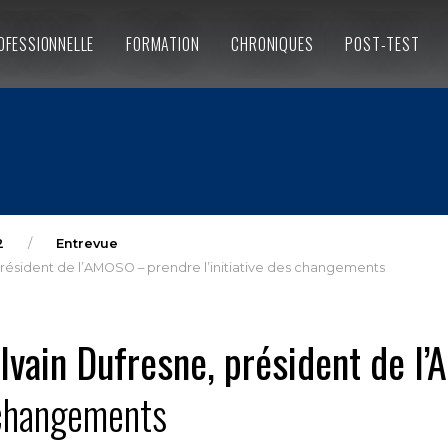
OFESSIONNELLE
FORMATION
CHRONIQUES
POST-TEST
2
Entrevue
président de l’AMOSO – prendre l’initiative des changements
ylvain Dufresne, président de l
s changements