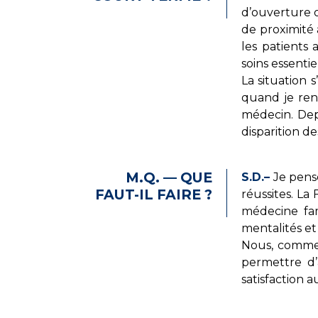
d’ouverture o
de proximité 
les patients
soins essentiel
La situation 
quand je rent
médecin. Dep
disparition de
M.Q. — QUE
S.D.–
Je pense
FAUT-IL FAIRE ?
réussites. La
médecine fami
mentalités et
Nous, comme a
permettre d’
satisfaction a