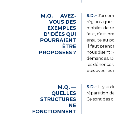
M.Q. — AVEZ-
S.D.–
J’ai co
VOUS DES
régions que 
EXEMPLES
mobiles de re
D’IDÉES QUI
faut, c’est p
POURRAIENT
ensuite au po
ÊTRE
Il faut prend
PROPOSÉES ?
nous disent : 
demandes. De
les dénoncer. 
puis avec les
M.Q. —
S.D.–
Il y a d
QUELLES
répartition d
STRUCTURES
Ce sont des ou
NE
FONCTIONNENT