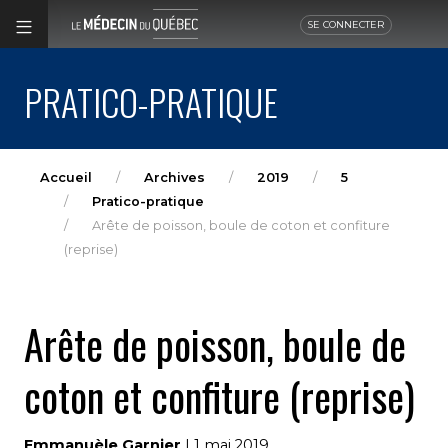
SE CONNECTER
PRATICO-PRATIQUE
Accueil
Archives
2019
5
Pratico-pratique
Arête de poisson, boule de coton et confiture
(reprise)
Arête de poisson, boule de
coton et confiture (reprise)
Emmanuèle Garnier
| 1 mai 2019