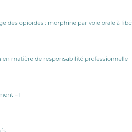
age des opioïdes : morphine par voie orale à lib
n en matière de responsabilité professionnelle
ent – I
és