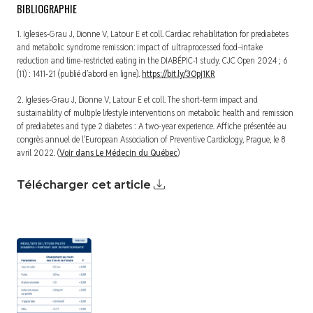
BIBLIOGRAPHIE
1. Iglesies-Grau J, Dionne V, Latour E et coll. Cardiac rehabilitation for prediabetes
and metabolic syndrome remission: impact of ultraprocessed food–intake
reduction and time-restricted eating in the DIABÉPIC-1 study. CJC Open 2024 ; 6
(11) : 1411-21 (publié d’abord en ligne).
https://bit.ly/3Opj1KR
2. Iglesies-Grau J, Dionne V, Latour E et coll.
The short-term impact and
sustainability of multiple lifestyle interventions on metabolic health and remission
of prediabetes and type 2 diabetes : A two-year experience.
Affiche présentée au
congrès annuel de l’European Association of Preventive Cardiology, Prague, le 8
avril 2022. (
Voir dans Le Médecin du Québec
)
Télécharger cet article