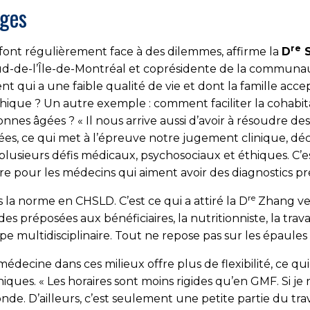
ages
re
font régulièrement face à des dilemmes, affirme la
D
S
-de-l’Île-de-Montréal et coprésidente de la communa
t qui a une faible qualité de vie et dont la famille accep
thique ? Un autre exemple : comment faciliter la cohabit
nes âgées ? « Il nous arrive aussi d’avoir à résoudre d
, ce qui met à l’épreuve notre jugement clinique, décr
à plusieurs défis médicaux, psychosociaux et éthiques. C’e
ivre pour les médecins qui aiment avoir des diagnostics pr
re
urs la norme en CHSLD. C’est ce qui a attiré la D
Zhang ver
des préposées aux bénéficiaires, la nutritionniste, la trav
ipe multidisciplinaire. Tout ne repose pas sur les épaules
édecine dans ces milieux offre plus de flexibilité, ce qui fa
iniques. « Les horaires sont moins rigides qu’en GMF. Si 
de. D’ailleurs, c’est seulement une petite partie du trava