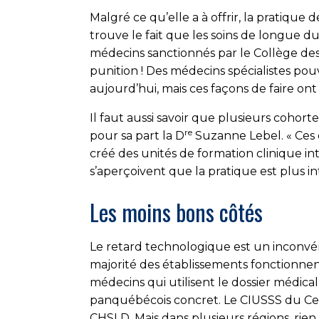
Malgré ce qu’elle a à offrir, la pratiq
trouve le fait que les soins de longue 
médecins sanctionnés par le Collège des 
punition ! Des médecins spécialistes pou
aujourd’hui, mais ces façons de faire ont 
Il faut aussi savoir que plusieurs cohor
re
pour sa part la D
Suzanne Lebel. « Ces 
créé des unités de formation clinique in
s’aperçoivent que la pratique est plus in
Les moins bons côtés
Le retard technologique est un inconvén
majorité des établissements fonctionnent
médecins qui utilisent le dossier médic
panquébécois concret. Le CIUSSS du Cent
CHSLD. Mais dans plusieurs régions, rien 