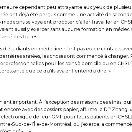
ue demeure cependant peu attrayante aux yeux de plusieu
durée ont déjà été perçus comme une activité de seconde 
médecins se voyaient proposer d’aller travailler en CHS
vaient aussi y exercer sans aucune formation en médecine 
laissé des traces.
tes d’étudiants en médecine n’ont pas eu de contacts ave
dernières années, les choses ont commencé à changer. P
terprofessionnelles pour les soins à domicile ou en CHSLD.
téressante que ce qu’ils avaient entendu dire. »
ient important. À l’exception des maisons des aînés, qui
re
 encore avec des dossiers papier, affirme la D
Zhang. « 
al électronique de leur GMF pour leurs patients en CHSL
re-Sud-de-l’Île-de-Montréal, où j’exerce, a commencé à t
n’est prévu. »