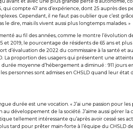
qu’avant et avec une plus grande perte d’autonomie, co
S, qui compte 47 ans d’expérience, dont 25 auprès des pe
lexes. Cependant, il ne faut pas oublier que c’est grâ
 le dire, mais ils vivent aussi plus longtemps malades. »
augmenté au fil des années, comme le montre l’évolution
5 et 2019, le pourcentage de résidents de 65 ans et plus 
port d’évaluation de 2022 du commissaire à la santé et 
D. La proportion des usagers qui présentent une atteint
 la durée moyenne d’hébergement a diminué : 911 jours 
es personnes sont admises en CHSLD quand leur état de 
ngue durée est une vocation. « J’ai une passion pour le
 au développement de la société. J’aime aussi gérer la co
ratique tellement intéressante qu’après avoir cessé ses ac
an plus tard pour prêter main-forte à l’équipe du CHSLD d