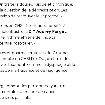
On traite la douleur aiguë et chronique,
e la question de la déprescription. Les
ession de retrouver leur proche. »
ciens en CHSLD sont aussi appelés à
re
nale, illustre la
D
Audrey Forget
,
le rythme effréné de l’hôpital.
entre hospitalier. »
icales et pharmaceutiques du Groupe
compte en CHSLD. « Oui, on traite des
vieillissement, comme la dysphagie et la
as de maltraitance et de négligence.
nt également des personnes ayant un
té mentale ou encore un cancer
soins palliatifs.