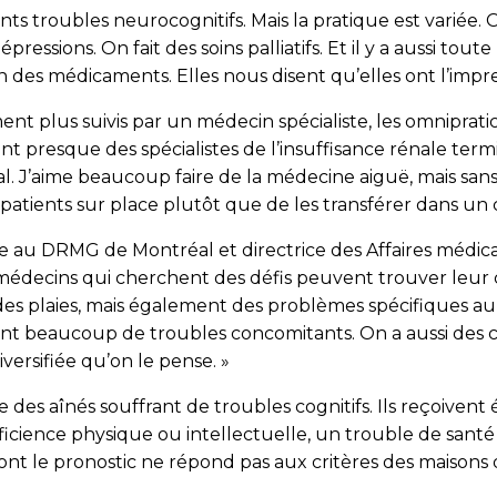
nts troubles neurocognitifs. Mais la pratique est variée. 
essions. On fait des soins palliatifs. Et il y a aussi tout
on des médicaments. Elles nous disent qu’elles ont l’impr
nt plus suivis par un médecin spécialiste, les omniprati
ent presque des spécialistes de l’insuffisance rénale termi
 J’aime beaucoup faire de la médecine aiguë, mais sans 
 patients sur place plutôt que de les transférer dans un c
ale au DRMG de Montréal et directrice des Affaires méd
médecins qui cherchent des défis peuvent trouver leur 
des plaies, mais également des problèmes spécifiques au 
nt beaucoup de troubles concomitants. On a aussi des c
versifiée qu’on le pense. »
e des aînés souffrant de troubles cognitifs. Ils reçoive
ficience physique ou intellectuelle, un trouble de san
t le pronostic ne répond pas aux critères des maisons de 