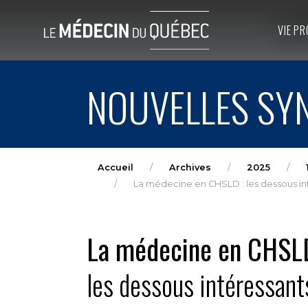
VIE PR
NOUVELLES SYN
Accueil
Archives
2025
La médecine en CHSLD : les dessous int
La médecine en CHSL
les dessous intéressants