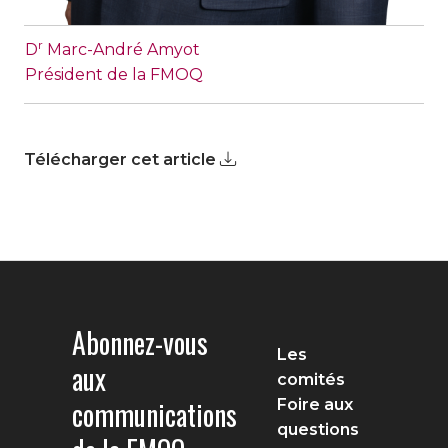
r
D
Marc-André Amyot
Président de la FMOQ
Télécharger cet article
Abonnez-vous
Les
aux
comités
communications
Foire aux
questions