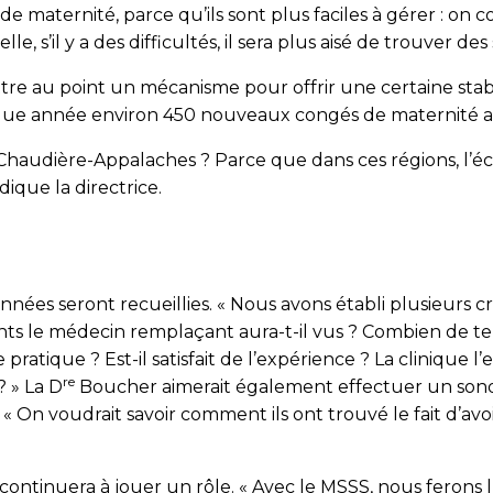
maternité, parce qu’ils sont plus faciles à gérer : on c
e, s’il y a des difficultés, il sera plus aisé de trouver de
re au point un mécanisme pour offrir une certaine stabi
haque année environ 450 nouveaux congés de maternité 
Chaudière-Appalaches ? Parce que dans ces régions, l’écar
ique la directrice.
nnées seront recueillies. « Nous avons établi plusieurs cr
 le médecin remplaçant aura-t-il vus ? Combien de temp
tique ? Est-il satisfait de l’expérience ? La clinique l’est
re
? » La D
Boucher aimerait également effectuer un sonda
nt. « On voudrait savoir comment ils ont trouvé le fait d’
 continuera à jouer un rôle. « Avec le MSSS, nous ferons