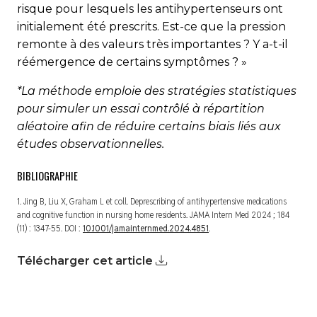
risque pour lesquels les antihypertenseurs ont
initialement été prescrits. Est-ce que la pression
remonte à des valeurs très importantes ? Y a-t-il
réémergence de certains symptômes ? »
*La méthode emploie des stratégies statistiques
pour simuler un essai contrôlé à répartition
aléatoire afin de réduire certains biais liés aux
études observationnelles.
BIBLIOGRAPHIE
1. Jing B, Liu X, Graham L et coll. Deprescribing of antihypertensive medi­cations
and cognitive function in nursing home residents.
JAMA Intern Med
2024 ; 184
(11) : 1347-55. DOI :
10.1001/jamainternmed.2024.4851
.
Télécharger cet article